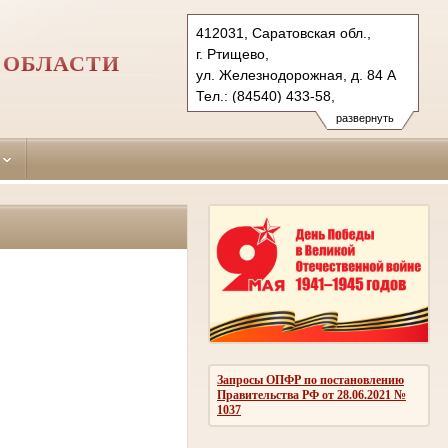
412031, Саратовская обл.,
г. Ртищево,
 ОБЛАСТИ
ул. Железнодорожная, д. 84 А
Тел.: (84540) 433-58,
(84554) 21439
развернуть
rtishevsky.sar@sudrf.ru
Запросы ОПФР по постановлению
Правительства РФ от 28.06.2021 №
1037