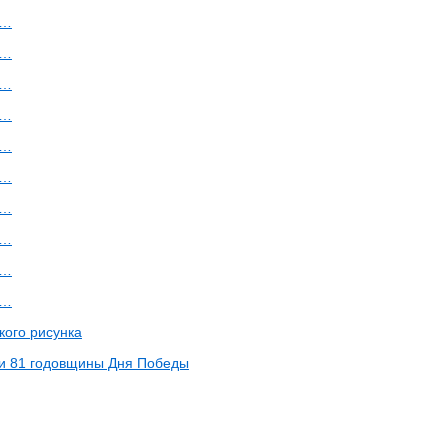
а…
а…
а…
а…
а…
а…
а…
а…
а…
а…
кого рисунка
и 81 годовщины Дня Победы