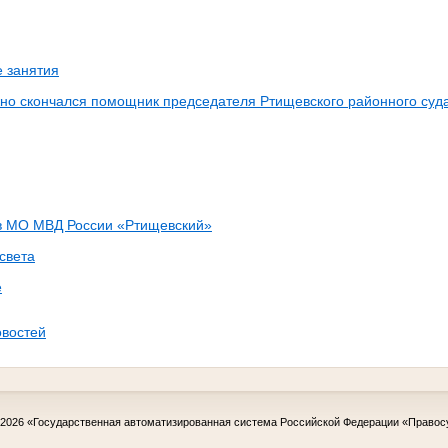
 занятия
но скончался помощник председателя Ртищевского районного суда
в МО МВД России «Ртищевский»
света
е
овостей
-2026
«Государственная автоматизированная система Российской Федерации «Правос